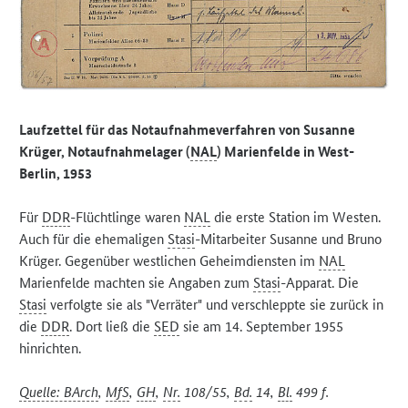
Laufzettel für das Notaufnahmeverfahren von Susanne
Krüger, Notaufnahmelager (
NAL
) Marienfelde in West-
Berlin, 1953
Für
DDR
-Flüchtlinge waren
NAL
die erste Station im Westen.
Auch für die ehemaligen
Stasi
-Mitarbeiter Susanne und Bruno
Krüger. Gegenüber westlichen Geheimdiensten im
NAL
Marienfelde machten sie Angaben zum
Stasi
-Apparat. Die
Stasi
verfolgte sie als "Verräter" und verschleppte sie zurück in
die
DDR
. Dort ließ die
SED
sie am 14. September 1955
hinrichten.
Quelle: BArch
,
MfS
,
GH
,
Nr.
108/55,
Bd.
14,
Bl.
499 f.