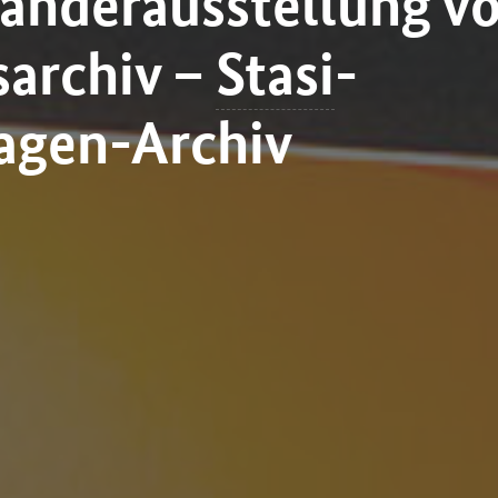
anderausstellung v
archiv –
Stasi
-
agen-Archiv