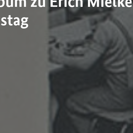
bum zu Erich Mielke
stag