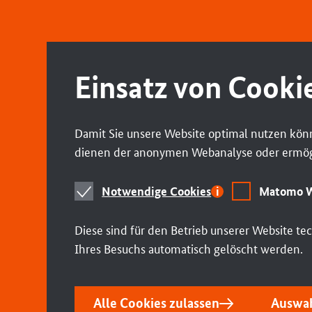
anzeigen/verbergen
vorherigen
nächsten
Abschnitt
Abschnitt
springen
springen
Einsatz von Cooki
Damit Sie unsere Website optimal nutzen könn
dienen der anonymen Webanalyse oder ermögl
Notwendige
Matomo
Notwendige Cookies
Matomo W
Cookies
Webstatistik
Diese sind für den Betrieb unserer Website t
Ihres Besuchs automatisch gelöscht werden.
Alle Cookies zulassen
Auswah